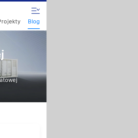
Projekty
Blog
j
patowej