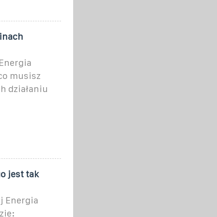
binach
 Energia
co musisz
ch działaniu
o jest tak
j Energia
zie: