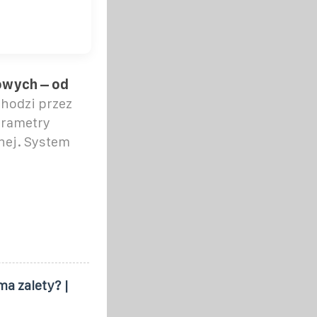
owych – od
chodzi przez
arametry
nej. System
ma zalety? |