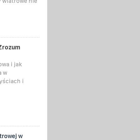
 wiatrowe nie
 Zrozum
owa i jak
a w
yściach i
atrowej w