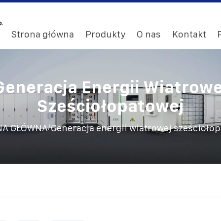
Strona główna
Produkty
O nas
Kontakt
Generacja Energii Wiatrowe
Sześciołopatowej
/
NA GŁÓWNA
Generacja energii wiatrowej sześcioło