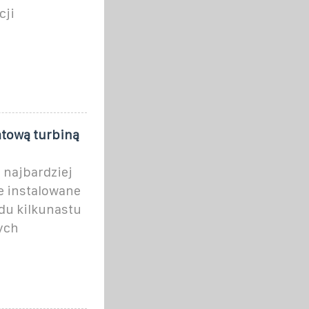
cji
atową turbiną
 najbardziej
e instalowane
du kilkunastu
ych