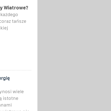
iny Wiatrowe?
 każdego
 coraz tańsze
kiej
ergię
ynosi wiele
ą istotne
ianami