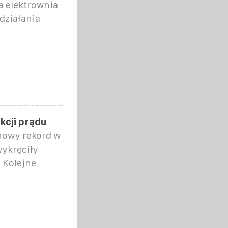
ła elektrownia
działania
!
kcji prądu
nowy rekord w
wykręciły
 Kolejne