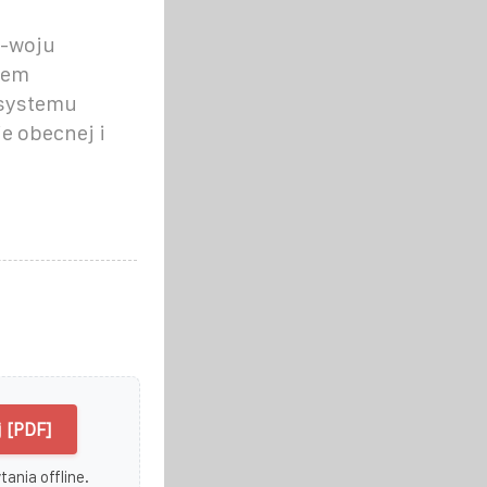
z-woju
iem
 systemu
e obecnej i
 [PDF]
ania offline.