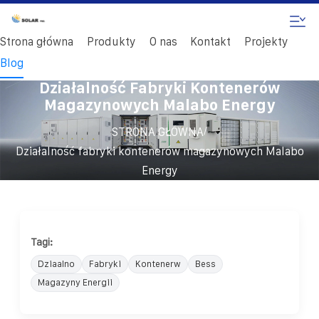
Strona główna
Produkty
O nas
Kontakt
Projekty
Blog
Działalność Fabryki Kontenerów
Magazynowych Malabo Energy
/
STRONA GŁÓWNA
Działalność fabryki kontenerów magazynowych Malabo
Energy
Tagi:
Dziaalno
Fabryki
Kontenerw
Bess
Magazyny Energii