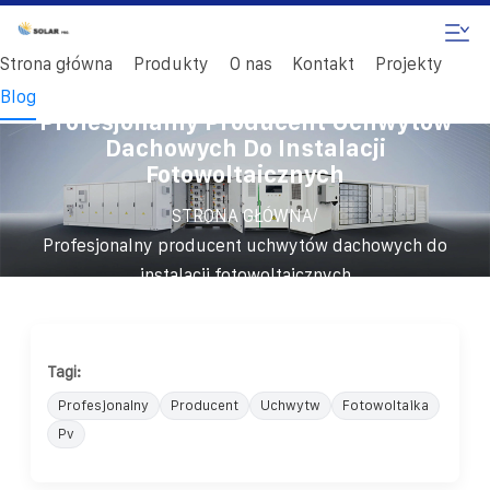
Strona główna
Produkty
O nas
Kontakt
Projekty
Blog
Profesjonalny Producent Uchwytów
Dachowych Do Instalacji
Fotowoltaicznych
/
STRONA GŁÓWNA
Profesjonalny producent uchwytów dachowych do
instalacji fotowoltaicznych
Tagi:
Profesjonalny
Producent
Uchwytw
Fotowoltaika
Pv