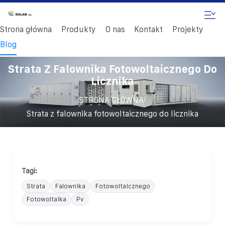
Strona główna
Produkty
O nas
Kontakt
Projekty
Blog
Strata Z Falownika Fotowoltaicznego Do
Licznika
/
STRONA GŁÓWNA
Strata z falownika fotowoltaicznego do licznika
Tagi:
Strata
Falownika
Fotowoltaicznego
Fotowoltaika
Pv