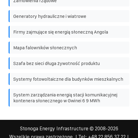
Zamówienia rządowe
Generatory hydrauliczne i wiatrowe
Firmy zajmujące się energią słoneczną Angola
Mapa falowników słonecznych
Szafa bez sieci długa żywotność produktu
Systemy fotowoltaiczne dla budynków mieszkalnych
System zarządzania energią stacji komunikacyjnej
kontenera słonecznego w Gwinei 6 9 MWh
Stonoga Energy Infrastructure
© 2008-
2026
Wszelkie prawa zastrzeżone. | Tel:
+48 22 856 37 22
|