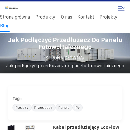
Strona główna
Produkty
O nas
Kontakt
Projekty
Blog
Jak Podłączyć Przedłużacz Do Panelu
Fotowoltaicznego
/
STRONA GŁÓWNA
Jak podłączyć przedłużacz do panelu fotowoltaicznego
Tagi:
Podczy
Przeduacz
Panelu
Pv
Kabel przedłużający EcoFlow