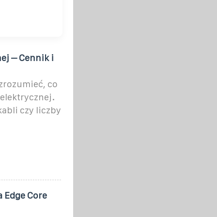
ej – Cennik i
zrozumieć, co
 elektrycznej.
abli czy liczby
a Edge Core