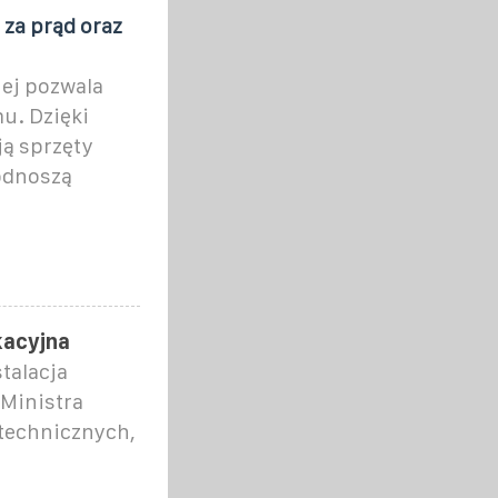
 za prąd oraz
nej pozwala
u. Dzięki
ją sprzęty
podnoszą
kacyjna
stalacja
Ministra
technicznych,