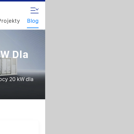
Projekty
Blog
KW Dla
ocy 20 kW dla