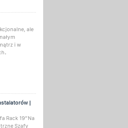
kcjonalne, ale
onałym
ątrz i w
ch.
nstalatorów |
afa Rack 19”Na
trzne Szafy