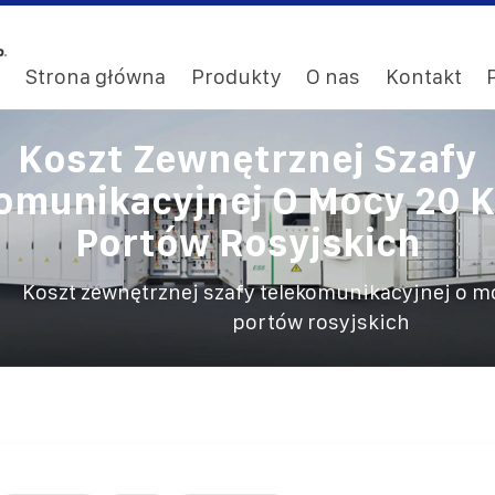
Strona główna
Produkty
O nas
Kontakt
Koszt Zewnętrznej Szafy
omunikacyjnej O Mocy 20 
Portów Rosyjskich
/
Koszt zewnętrznej szafy telekomunikacyjnej o m
portów rosyjskich