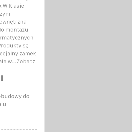
 W Klasie
szym
zewnętrzna
 do montażu
ormatycznych
Produkty są
pecjalny zamek
ała w...Zobacz
I
 obudowy do
elu