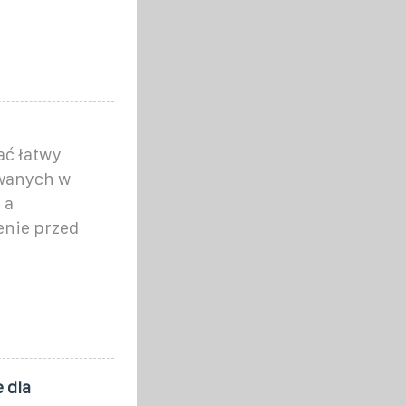
ać łatwy
owanych w
 a
enie przed
 dla