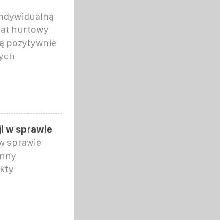
indywidualną
bat hurtowy
ią pozytywnie
wych
i w sprawie
 w sprawie
inny
kty