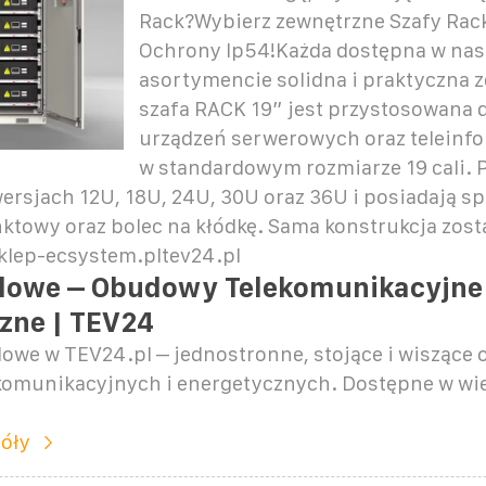
Rack?Wybierz zewnętrzne Szafy Rack
Ochrony Ip54!Każda dostępna w na
asortymencie solidna i praktyczna 
szafa RACK 19” jest przystosowana
urządzeń serwerowych oraz teleinf
w standardowym rozmiarze 19 cali. 
ersjach 12U, 18U, 24U, 30U oraz 36U i posiadają s
ktowy oraz bolec na kłódkę. Sama konstrukcja zost
sklep-ecsystem.pltev24.pl
lowe – Obudowy Telekomunikacyjne 
zne | TEV24
lowe w TEV24.pl – jednostronne, stojące i wiszące
lekomunikacyjnych i energetycznych. Dostępne w wi
óły