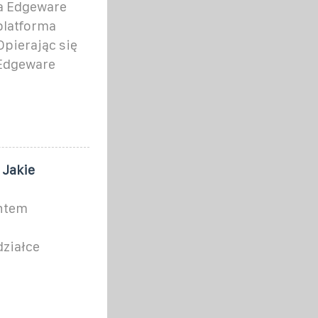
a Edgeware
platforma
Opierając się
 Edgeware
 Jakie
entem
działce