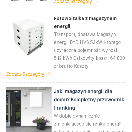
Zobacz Szczegóły
Fotowoltaika z magazynem
energii
Transport, dostawa Magazyn
energii BYD HVS 5.1kW, którego
użyteczna pojemność wynosi
5,12 kWh Całkowity koszt: 64 800
zł brutto Koszty
Zobacz Szczegóły
Jaki magazyn energii dla
domu? Kompletny przewodnik
i ranking
W dobie dynamicznie
zmieniającego się rynku energii
w Polsce, pytanie „Jaki magazyn