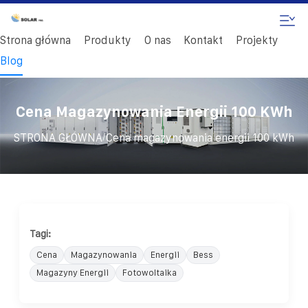
Strona główna
Produkty
O nas
Kontakt
Projekty
Blog
Cena Magazynowania Energii 100 KWh
/
STRONA GŁÓWNA
Cena magazynowania energii 100 kWh
Tagi:
Cena
Magazynowania
Energii
Bess
Magazyny Energii
Fotowoltaika