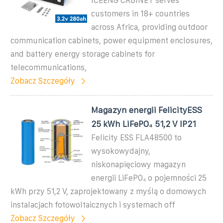
ICEENG CABINET serves
customers in 18+ countries
across Africa, providing outdoor
communication cabinets, power equipment enclosures,
and battery energy storage cabinets for
telecommunications,
Zobacz Szczegóły
Magazyn energii FelicityESS
25 kWh LiFePO₄ 51,2 V IP21
Felicity ESS FLA48500 to
wysokowydajny,
niskonapięciowy magazyn
energii LiFePO₄ o pojemności 25
kWh przy 51,2 V, zaprojektowany z myślą o domowych
instalacjach fotowoltaicznych i systemach off
Zobacz Szczegóły