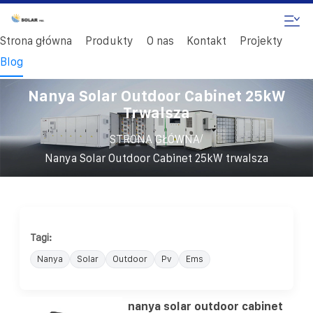
Strona główna
Produkty
O nas
Kontakt
Projekty
Blog
Nanya Solar Outdoor Cabinet 25kW
Trwalsza
/
STRONA GŁÓWNA
Nanya Solar Outdoor Cabinet 25kW trwalsza
Tagi:
Nanya
Solar
Outdoor
Pv
Ems
nanya solar outdoor cabinet