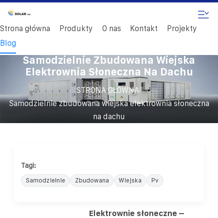
Strona główna
Produkty
O nas
Kontakt
Projekty
Blog
Samodzielnie Zbudowana Wiejska
Elektrownia Słoneczna Na Dachu
/
STRONA GŁÓWNA
Samodzielnie zbudowana wiejska elektrownia słoneczna
na dachu
Tagi:
Samodzielnie
Zbudowana
Wiejska
Pv
Elektrownie słoneczne –