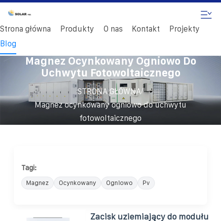
Strona główna
Produkty
O nas
Kontakt
Projekty
Blog
Magnez Ocynkowany Ogniowo Do
Uchwytu Fotowoltaicznego
/
STRONA GŁÓWNA
Magnez ocynkowany ogniowo do uchwytu
fotowoltaicznego
Tagi:
Magnez
Ocynkowany
Ogniowo
Pv
Zacisk uziemiający do modułu