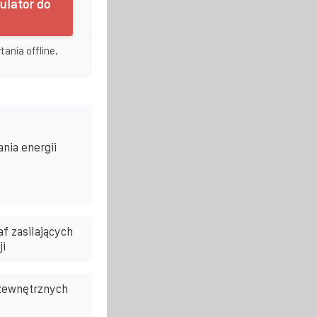
ulator do
ania offline.
nia energii
f zasilających
i
zewnętrznych