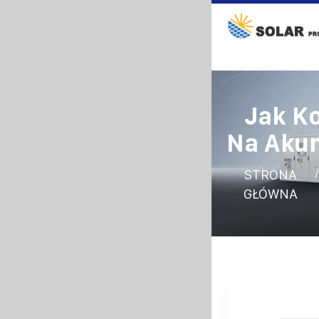
Jak K
Na Aku
STRONA
GŁÓWNA