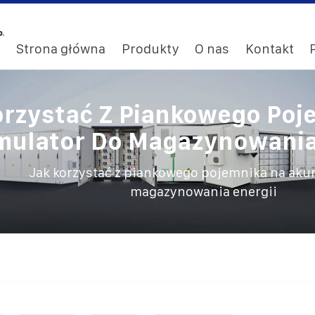
Strona główna
Produkty
O nas
Kontakt
orzystać Z Piankowego Poj
mulator Do Magazynowania 
/
Jak korzystać z piankowego pojemnika na aku
magazynowania energii