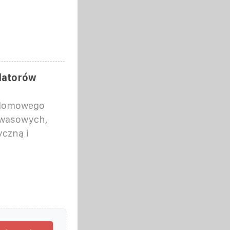
latorów
 domowego
kwasowych,
yczną i