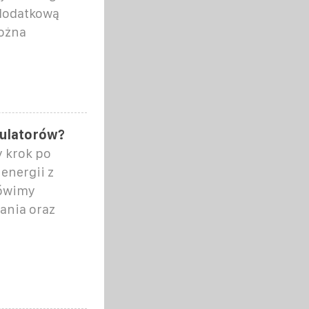
 dodatkową
ożna
mulatorów?
 krok po
energii z
ówimy
ania oraz