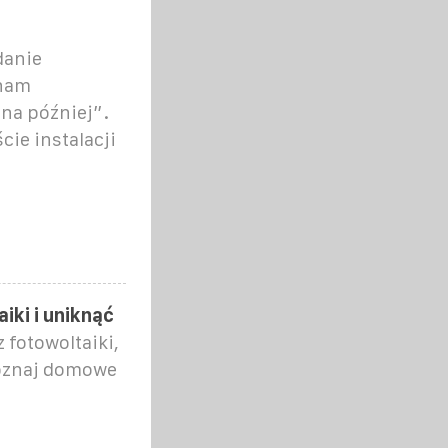
danie
 nam
na później”.
cie instalacji
ki i uniknąć
 fotowoltaiki,
Poznaj domowe