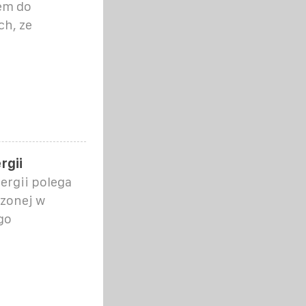
em do
ch, ze
rgii
ergii polega
zonej w
go