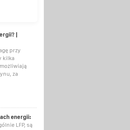
gii? |
agę przy
 kilka
umożliwiają
ynu, za
ch energii:
ólnie LFP, są