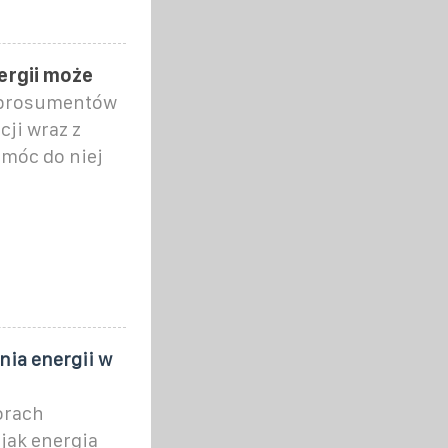
nergii może
a prosumentów
cji wraz z
 móc do niej
ia energii w
orach
jak energia