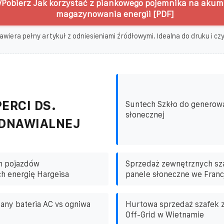
Pobierz Jak korzystać z piankowego pojemnika na akum
magazynowania energii [PDF]
awiera pełny artykuł z odniesieniami źródłowymi. Idealna do druku i czyt
ERCI DS.
Suntech Szkło do generowa
słonecznej
ODNAWIALNEJ
n pojazdów
Sprzedaż zewnętrznych sza
h energię Hargeisa
panele słoneczne we Francj
any bateria AC vs ogniwa
Hurtowa sprzedaż szafek 
Off-Grid w Wietnamie