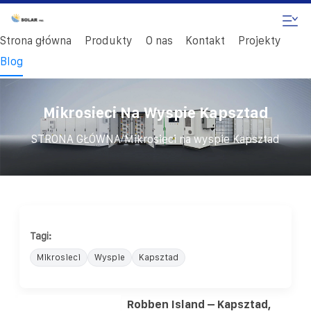
Strona główna
Produkty
O nas
Kontakt
Projekty
Blog
Mikrosieci Na Wyspie Kapsztad
/
STRONA GŁÓWNA
Mikrosieci na wyspie Kapsztad
Tagi:
Mikrosieci
Wyspie
Kapsztad
Robben Island – Kapsztad,