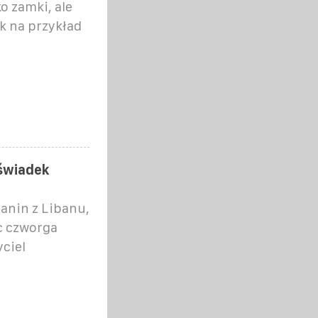
ko zamki, ale
k na przykład
 świadek
anin z Libanu,
ec czworga
yciel