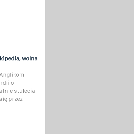
ikipedia, wolna
 Anglikom
ndii o
atnie stulecia
się przez