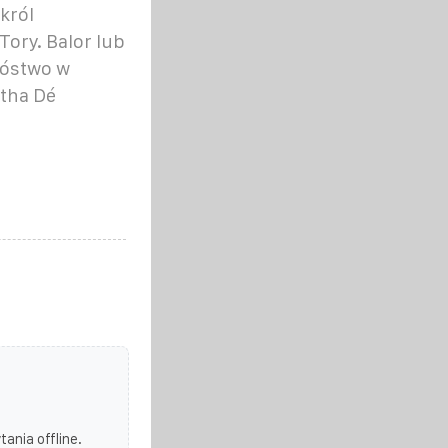
król
Tory. Balor lub
Bóstwo w
atha Dé
ania offline.