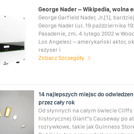
George Nader – Wikipedia, wolna 
George Garfield Nader, Jr.[1], bardzie
George Nader (ur. 19 października 19
Pasadenie, zm. 4 lutego 2002 w Wood
Los Angeles) – amerykański aktor, o
reżyser i
Zobacz Szczegóły
14 najlepszych miejsc do odwiedzeni
przez cały rok
Od słynnych na całym świecie Cliffs 
historycznej Giant''s Causeway po at
rozrywkowe, takie jak Guinness Sto