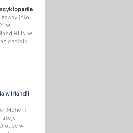
encyklopedia
j znany jako
21 w
land Hills, w
kazjonalnie
a w Irlandii
of Moher i
rakcje
rehouse w