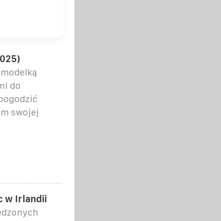
2025)
z modelką
mi do
 pogodzić
em swojej
 w Irlandii
iedzonych