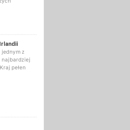
szych
rlandii
ę jednym z
 najbardziej
Kraj pełen