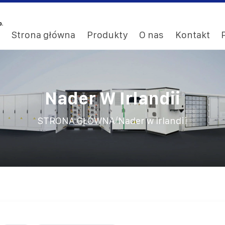
Strona główna
Produkty
O nas
Kontakt
Nader W Irlandii
/
STRONA GŁÓWNA
Nader w Irlandii