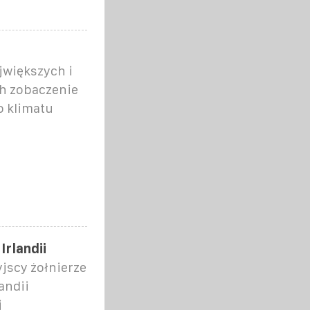
jwiększych i
ch zobaczenie
o klimatu
Irlandii
yjscy żołnierze
andii
j