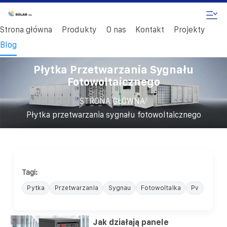
Strona główna
Produkty
O nas
Kontakt
Projekty
Blog
Płytka Przetwarzania Sygnału
Fotowoltaicznego
/
STRONA GŁÓWNA
Płytka przetwarzania sygnału fotowoltaicznego
Tagi:
Pytka
Przetwarzania
Sygnau
Fotowoltaika
Pv
Jak działają panele