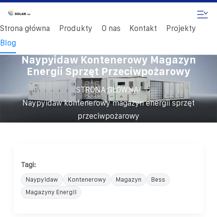
Strona główna
Produkty
O nas
Kontakt
Projekty
Blog
Naypyidaw Kontenerowy Magazyn
Energii Sprzęt Przeciwpożarowy
/
STRONA GŁÓWNA
Naypyidaw kontenerowy magazyn energii sprzęt
przeciwpożarowy
Tagi:
Naypyidaw
Kontenerowy
Magazyn
Bess
Magazyny Energii