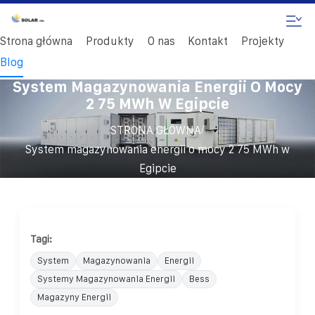
Strona główna
Produkty
O nas
Kontakt
Projekty
Blog
System Magazynowania Energii O Mocy
2 75 MWh W Egipcie
/
STRONA GŁÓWNA
System magazynowania energii o mocy 2 75 MWh w
Egipcie
Tagi:
System
Magazynowania
Energii
Systemy Magazynowania Energii
Bess
Magazyny Energii