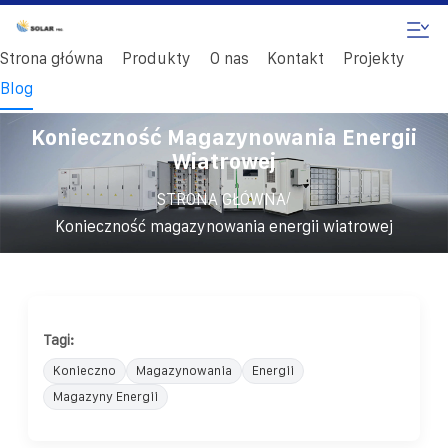
Strona główna
Produkty
O nas
Kontakt
Projekty
Blog
Konieczność Magazynowania Energii
Wiatrowej
/
STRONA GŁÓWNA
Konieczność magazynowania energii wiatrowej
Tagi:
Konieczno
Magazynowania
Energii
Magazyny Energii