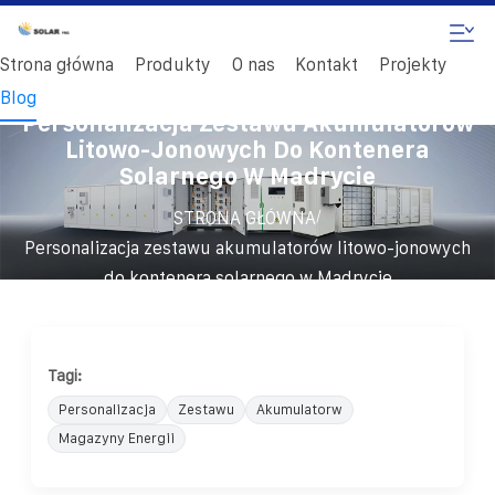
Strona główna
Produkty
O nas
Kontakt
Projekty
Blog
Personalizacja Zestawu Akumulatorów
Litowo-Jonowych Do Kontenera
Solarnego W Madrycie
/
STRONA GŁÓWNA
Personalizacja zestawu akumulatorów litowo-jonowych
do kontenera solarnego w Madrycie
Tagi:
Personalizacja
Zestawu
Akumulatorw
Magazyny Energii