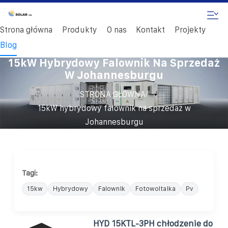
Strona główna
Produkty
O nas
Kontakt
Projekty
Blog
15kW Hybrydowy Falownik Na Sprzedaż
W Johannesburgu
/
STRONA GŁÓWNA
15kW hybrydowy falownik na sprzedaż w
Johannesburgu
Tagi:
15kw
Hybrydowy
Falownik
Fotowoltaika
Pv
HYD 15KTL-3PH chłodzenie do