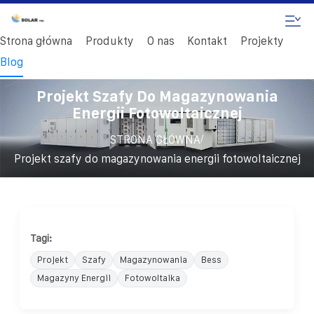
Strona główna
Produkty
O nas
Kontakt
Projekty
Blog
Projekt Szafy Do Magazynowania
Energii Fotowoltaicznej
/
STRONA GŁÓWNA
Projekt szafy do magazynowania energii fotowoltaicznej
Tagi:
Projekt
Szafy
Magazynowania
Bess
Magazyny Energii
Fotowoltaika