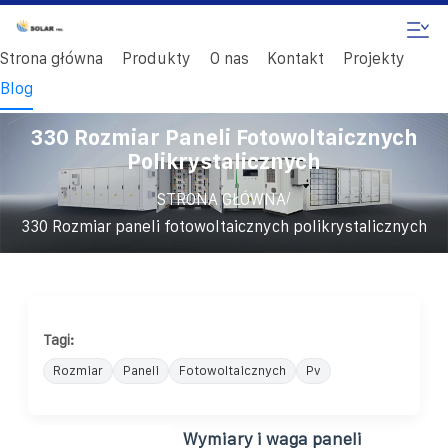
Strona główna
Produkty
O nas
Kontakt
Projekty
Blog
330 Rozmiar Paneli Fotowoltaicznych
Polikrystalicznych
/
STRONA GŁÓWNA
330 Rozmiar paneli fotowoltaicznych polikrystalicznych
Tagi:
Rozmiar
Paneli
Fotowoltaicznych
Pv
Wymiary i waga paneli