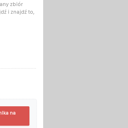
any zbiór
dź i znajdź to,
nika na