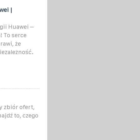
ei |
gii Huawei –
! To serce
rawi, że
iezależność.
 zbiór ofert,
najdź to, czego