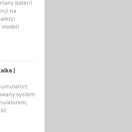
miany baterii
cji na
ależy:
 modeli
aika |
kumulator)
owany system
mulatorem,
ość