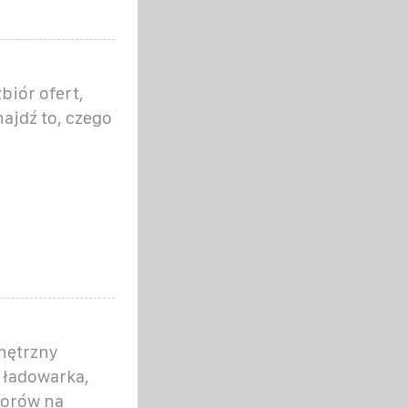
biór ofert,
najdź to, czego
nętrzny
 ładowarka,
torów na