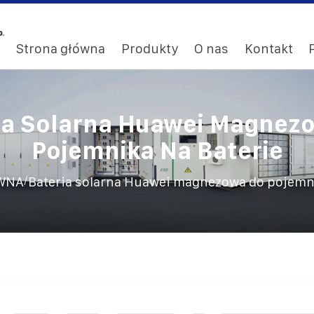
Strona główna
Produkty
O nas
Kontakt
ia Solarna Huawei Magnez
Pojemnika Na Baterie
/
WNA
Bateria solarna Huawei magnezowa do pojemni