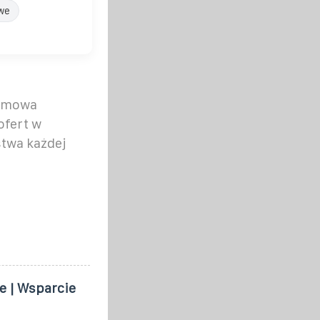
we
armowa
ofert w
twa każdej
e | Wsparcie