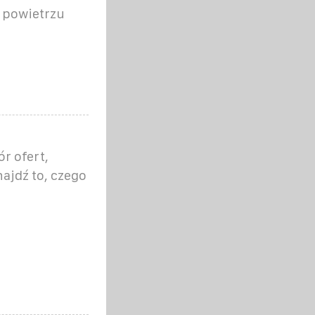
 powietrzu
r ofert,
najdź to, czego