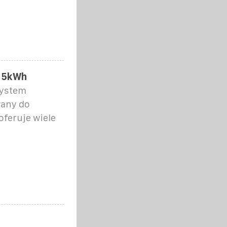
15kWh
system
wany do
feruje wiele