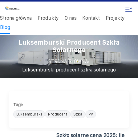
Strona główna
Produkty
O nas
Kontakt
Projekty
Blog
Luksemburski Producent Szkła
Solarnego
/
STRONA GŁÓWNA
Luksemburski producent szkła solarnego
Tagi:
Luksemburski
Producent
Szka
Pv
Szkło solarne cena 2025: Ile