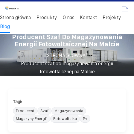
Strona główna
Produkty
O nas
Kontakt
Projekty
Blog
Producent Szaf Do Magazynowania
Energii Fotowoltaicznej Na Malcie
/
STRONA GŁÓWNA
Producent szaf do magazynowania energii
fotowoltaicznej na Malcie
Tagi:
Producent
Szaf
Magazynowania
Magazyny Energii
Fotowoltaika
Pv