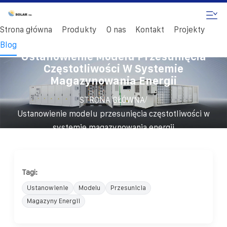
Strona główna
Produkty
O nas
Kontakt
Projekty
Blog
Ustanowienie Modelu Przesunięcia
Częstotliwości W Systemie
Magazynowania Energii
/
STRONA GŁÓWNA
Ustanowienie modelu przesunięcia częstotliwości w
systemie magazynowania energii
Tagi:
Ustanowienie
Modelu
Przesunicia
Magazyny Energii