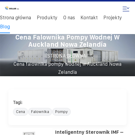
Strona główna
Produkty
O nas
Kontakt
Projekty
Blog
Cena Falownika Pompy Wodnej W
Auckland Nowa Zelandia
/
STRONA GŁÓWNA
Cena falownika pompy wodnej w Auckland Nowa
Zelandia
Tagi:
Cena
Falownika
Pompy
Inteligentny Sterownik IMF –