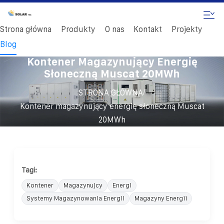
Strona główna
Produkty
O nas
Kontakt
Projekty
Blog
Kontener Magazynujący Energię
Słoneczną Muscat 20MWh
/
STRONA GŁÓWNA
Kontener magazynujący energię słoneczną Muscat
20MWh
Tagi:
Kontener
Magazynujcy
Energi
Systemy Magazynowania Energii
Magazyny Energii