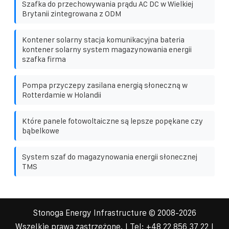
Szafka do przechowywania prądu AC DC w Wielkiej
Brytanii zintegrowana z ODM
Kontener solarny stacja komunikacyjna bateria
kontener solarny system magazynowania energii
szafka firma
Pompa przyczepy zasilana energią słoneczną w
Rotterdamie w Holandii
Które panele fotowoltaiczne są lepsze popękane czy
bąbelkowe
System szaf do magazynowania energii słonecznej
TMS
Stonoga Energy Infrastructure
© 2008-
2026
Wszelkie prawa zastrzeżone. | Tel:
+48 22 856 37 22
|