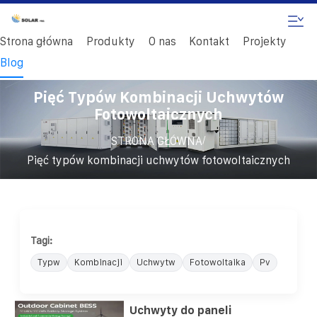
Strona główna
Produkty
O nas
Kontakt
Projekty
Blog
Pięć Typów Kombinacji Uchwytów
Fotowoltaicznych
/
STRONA GŁÓWNA
Pięć typów kombinacji uchwytów fotowoltaicznych
Tagi:
Typw
Kombinacji
Uchwytw
Fotowoltaika
Pv
Uchwyty do paneli