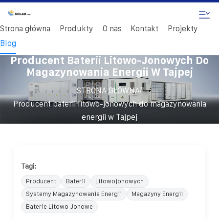
Strona główna
Produkty
O nas
Kontakt
Projekty
Blog
Producent Baterii Litowo-Jonowych Do
Magazynowania Energii W Tajpej
/
STRONA GŁÓWNA
Producent baterii litowo-jonowych do magazynowania
energii w Tajpej
Tagi:
Producent
Baterii
Litowojonowych
Systemy Magazynowania Energii
Magazyny Energii
Baterie Litowo Jonowe