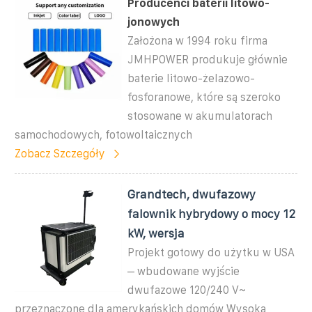
Producenci baterii litowo-
jonowych
Założona w 1994 roku firma
JMHPOWER produkuje głównie
baterie litowo-żelazowo-
fosforanowe, które są szeroko
stosowane w akumulatorach
samochodowych, fotowoltaicznych
Zobacz Szczegóły
Grandtech, dwufazowy
falownik hybrydowy o mocy 12
kW, wersja
Projekt gotowy do użytku w USA
– wbudowane wyjście
dwufazowe 120/240 V~
przeznaczone dla amerykańskich domów Wysoka