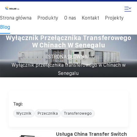
Strona główna
Produkty
O nas
Kontakt
Projekty
Blog
Wyłącznik Przełącznika Transferowego
W Chinach W Senegalu
/
STRONA GŁÓWNA
Wyłącznik przełącznika transferowego w Chinach w
Senegalu
Tagi:
Wycznik
Przecznika
Transferowego
Usługa China Transfer Switch