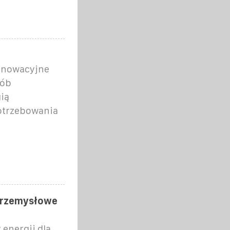
nnowacyjne
sób
ią
otrzebowania
Przemysłowe
energii dla