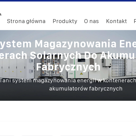
Strona główna
Produkty
O nas
Kontakt
System Magazynowania Ene
erach Solarnych Do Akumu
Fabrycznych
Tani system magazynowania energii w kontenerach
akumulatorów fabrycznych