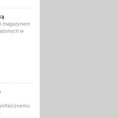
ką
 i magazynem
ażonych w
m
owoltaicznemu
m