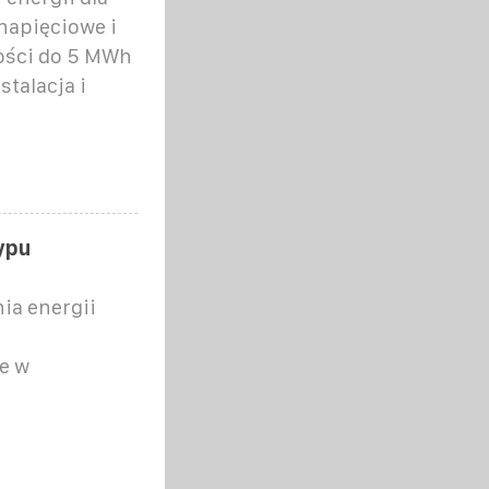
napięciowe i
ości do 5 MWh
talacja i
ypu
a energii
e w