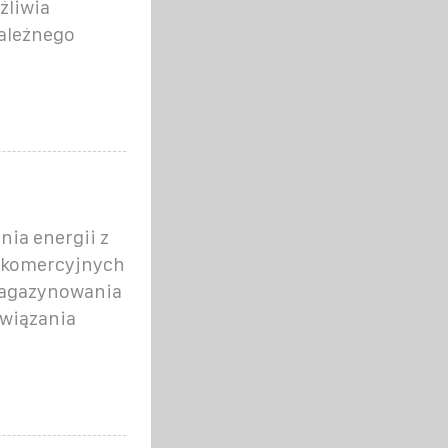
żliwia
ależnego
ia energii z
w komercyjnych
magazynowania
związania