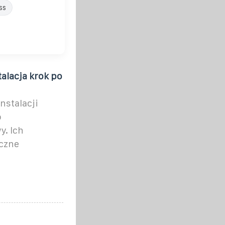
ss
alacja krok po
nstalacji
o
. Ich
czne