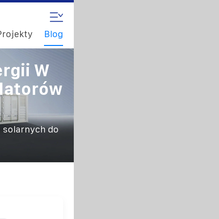
Projekty
Blog
rgii W
latorów
 solarnych do