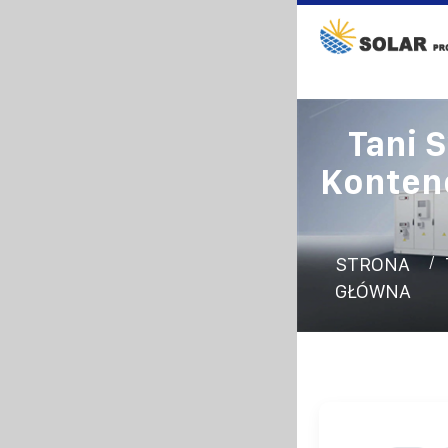
Tani 
Konten
/
STRONA
GŁÓWNA