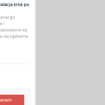
alacja krok po
 energii
e i
yposażone są
 zarządzania
nerach