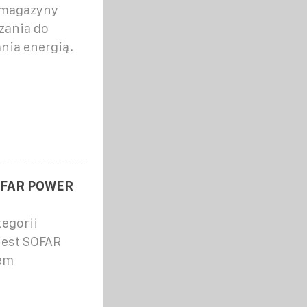
 magazyny
zania do
nia energią.
OFAR POWER
egorii
jest SOFAR
em