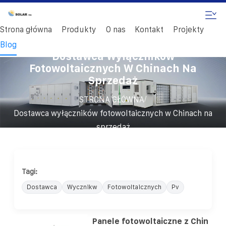
Strona główna
Produkty
O nas
Kontakt
Projekty
Blog
Dostawca Wyłączników
Fotowoltaicznych W Chinach Na
Sprzedaż
/
STRONA GŁÓWNA
Dostawca wyłączników fotowoltaicznych w Chinach na
sprzedaż
Tagi:
Dostawca
Wycznikw
Fotowoltaicznych
Pv
Panele fotowoltaiczne z Chin