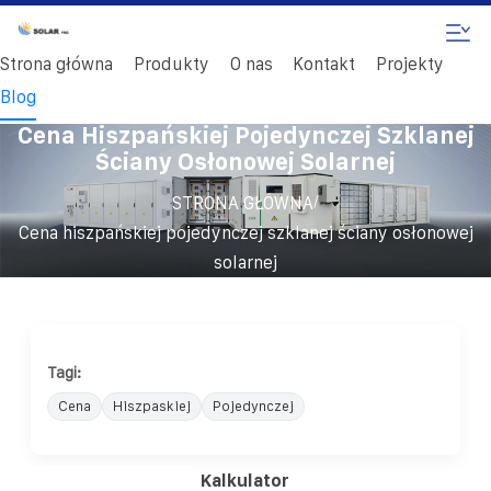
Strona główna
Produkty
O nas
Kontakt
Projekty
Blog
Cena Hiszpańskiej Pojedynczej Szklanej
Ściany Osłonowej Solarnej
/
STRONA GŁÓWNA
Cena hiszpańskiej pojedynczej szklanej ściany osłonowej
solarnej
Tagi:
Cena
Hiszpaskiej
Pojedynczej
Kalkulator