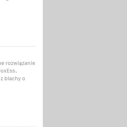
ne rozwiązanie
FoxEss.
z blachy o