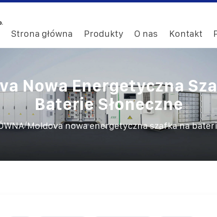
Strona główna
Produkty
O nas
Kontakt
va Nowa Energetyczna Sza
Baterie Słoneczne
/
ŁÓWNA
Moldova nowa energetyczna szafka na bater