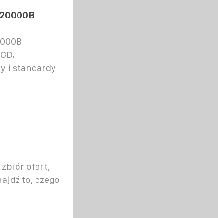
S20000B
0000B
GD.
y i standardy
zbiór ofert,
najdź to, czego