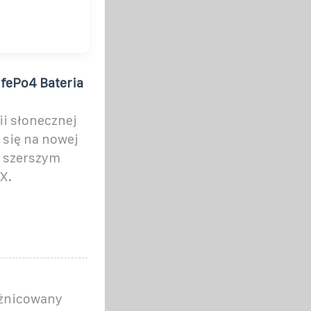
fePo4 Bateria
i słonecznej
 się na nowej
o szerszym
X.
óżnicowany