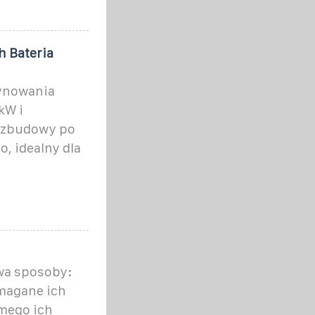
h Bateria
ynowania
kW i
ozbudowy po
, idealny dla
wa sposoby:
ymagane ich
mego ich