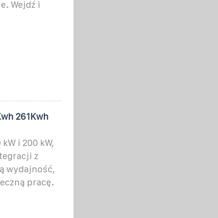
e. Wejdź i
1Kwh 261Kwh
 kW i 200 kW,
egracji z
ną wydajność,
ieczną pracę.