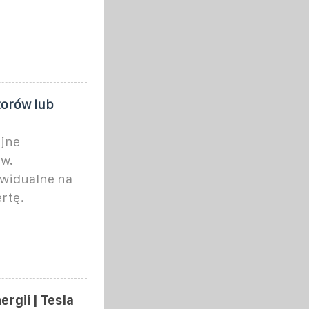
torów lub
yjne
w.
widualne na
rtę.
gii | Tesla