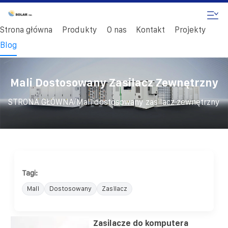
Strona główna
Produkty
O nas
Kontakt
Projekty
Blog
Mali Dostosowany Zasilacz Zewnętrzny
/
STRONA GŁÓWNA
Mali dostosowany zasilacz zewnętrzny
Tagi:
Mali
Dostosowany
Zasilacz
Zasilacze do komputera