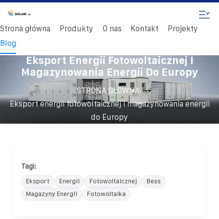
Strona główna
Produkty
O nas
Kontakt
Projekty
Blog
Eksport Energii Fotowoltaicznej I
Magazynowania Energii Do Europy
/
STRONA GŁÓWNA
Eksport energii fotowoltaicznej i magazynowania energii
do Europy
Tagi:
Eksport
Energii
Fotowoltaicznej
Bess
Magazyny Energii
Fotowoltaika