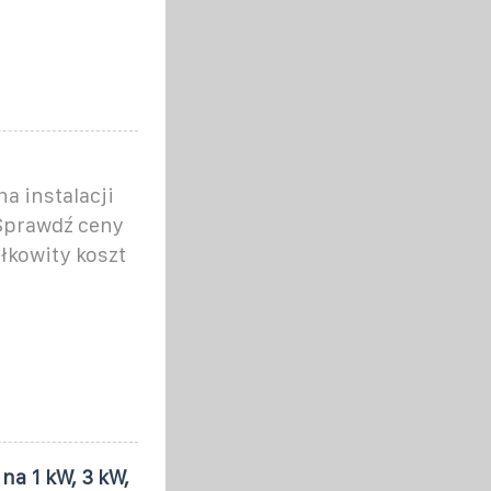
na instalacji
 Sprawdź ceny
ałkowity koszt
na 1 kW, 3 kW,