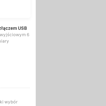
 złączem USB
u wyjściowym 6
miary
oki wybór