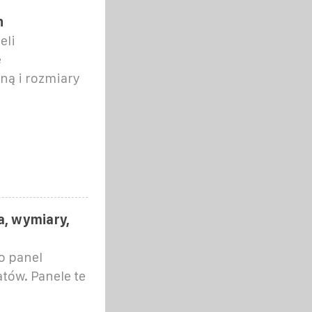
h
eli
e
ną i rozmiary
a, wymiary,
o panel
tów. Panele te