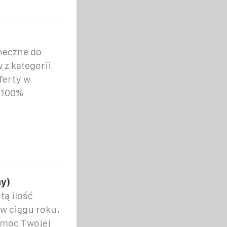
neczne do
z kategorii
ferty w
 100%
ny)
tą ilość
 w ciągu roku.
 moc Twojej