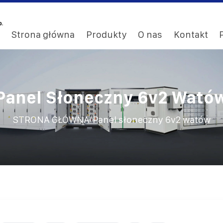
Strona główna
Produkty
O nas
Kontakt
Panel Słoneczny 6v2 Wató
/
STRONA GŁÓWNA
Panel słoneczny 6v2 watów