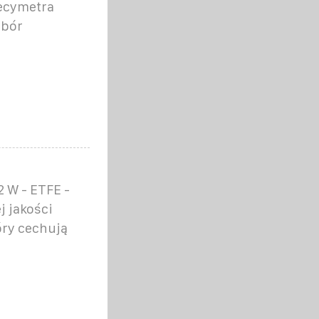
decymetra
obór
 W - ETFE -
j jakości
óry cechują