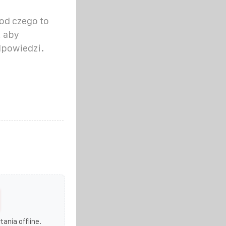
 od czego to
, aby
dpowiedzi.
ania offline.