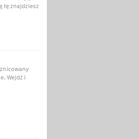
ę tę znajdziesz
óżnicowany
e. Wejdź i