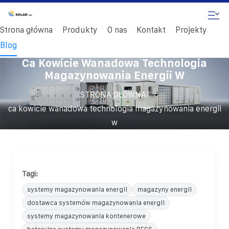
Strona główna
Produkty
O nas
Kontakt
Projekty
Blog
Ca Kowicie Wanadowa Technologia
Magazynowania Energii W
/
STRONA GŁÓWNA
ca kowicie wanadowa technologia magazynowania energii
w
Tagi:
systemy magazynowania energii
magazyny energii
dostawca systemów magazynowania energii
systemy magazynowania kontenerowe