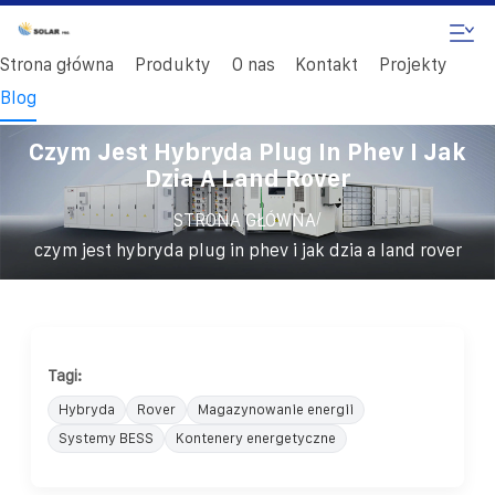
Strona główna
Produkty
O nas
Kontakt
Projekty
Blog
Czym Jest Hybryda Plug In Phev I Jak
Dzia A Land Rover
/
STRONA GŁÓWNA
czym jest hybryda plug in phev i jak dzia a land rover
Tagi:
Hybryda
Rover
Magazynowanie energii
Systemy BESS
Kontenery energetyczne