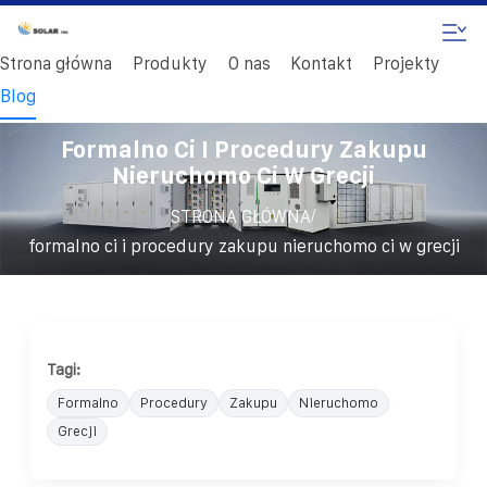
Strona główna
Produkty
O nas
Kontakt
Projekty
Blog
Formalno Ci I Procedury Zakupu
Nieruchomo Ci W Grecji
/
STRONA GŁÓWNA
formalno ci i procedury zakupu nieruchomo ci w grecji
Tagi:
Formalno
Procedury
Zakupu
Nieruchomo
Grecji