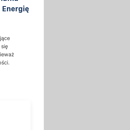
 Energię
jące
 się
nieważ
ści.