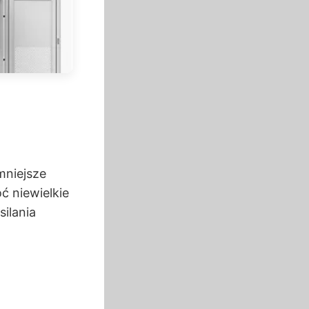
mniejsze
ć niewielkie
ilania