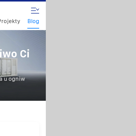
Projekty
Blog
iwo Ci
ta u ogniw