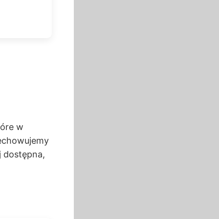
tóre w
rzechowujemy
j dostępna,