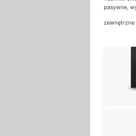
pasywne, wy
zewnętrzne t