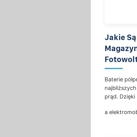
Jakie Są
Magazyn
Fotowol
Baterie pół
najbliższyc
prąd. Dzięki
a elektromob