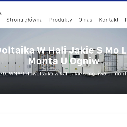
Strona główna
Produkty
O nas
Kontakt
oltaika W Hali Jakie S Mo L
Monta U Ogniw
/
 GŁÓWNA
fotowoltaika w hali jakie s mo liwo ci mon