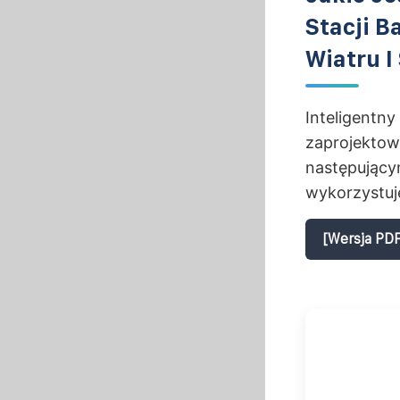
Stacji B
Wiatru I
Inteligentny
zaprojektowa
następujący
wykorzystuje
[Wersja PDF