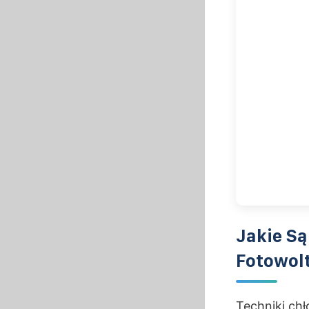
Jakie Są
Fotowol
Techniki chł