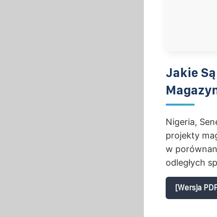
Jakie S
Magazyn
Nigeria, Se
projekty ma
w porównaniu
odległych s
[Wersja PDF