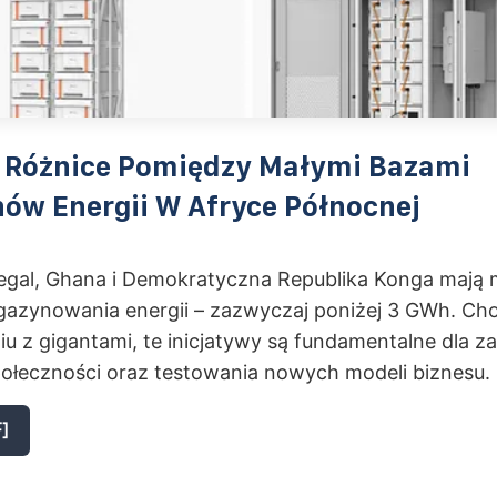
ą Różnice Pomiędzy Małymi Bazami
ów Energii W Afryce Północnej
negal, Ghana i Demokratyczna Republika Konga mają 
gazynowania energii – zazwyczaj poniżej 3 GWh. Cho
 z gigantami, te inicjatywy są fundamentalne dla zas
połeczności oraz testowania nowych modeli biznesu.
]