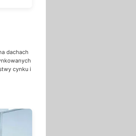
na dachach
cynkowanych
stwy cynku i