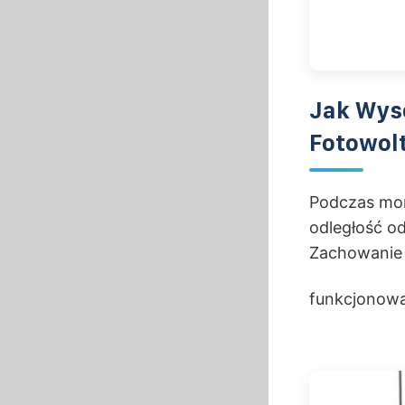
Jak Wyso
Fotowol
Podczas mon
odległość od
Zachowanie 
funkcjonowan