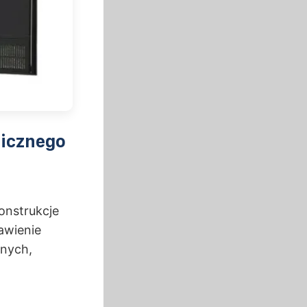
icznego
onstrukcje
awienie
wnych,