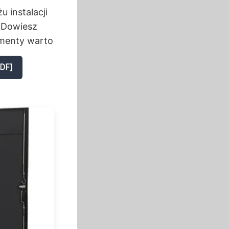
 instalacji
 Dowiesz
umenty warto
PDF]