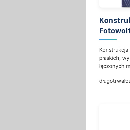
Konstru
Fotowol
Konstrukcja
płaskich, w
łączonych m
długotrwało