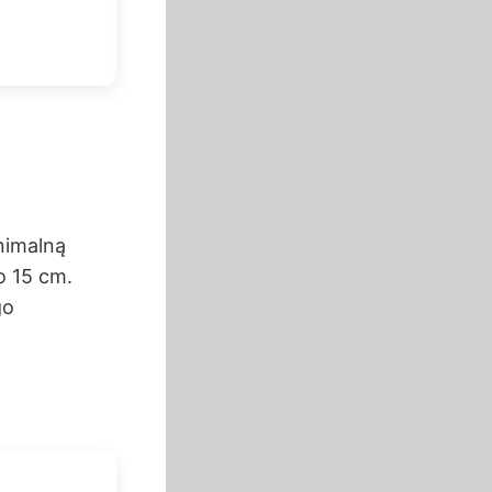
nimalną
o 15 cm.
go