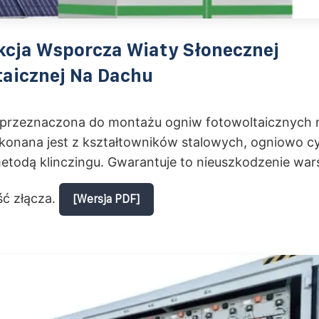
kcja Wsporcza Wiaty Słonecznej
taicznej Na Dachu
 przeznaczona do montażu ogniw fotowoltaicznych 
ykonana jest z kształtowników stalowych, ogniowo 
etodą klinczingu. Gwarantuje to nieuszkodzenie war
ść złącza.
[Wersja PDF]