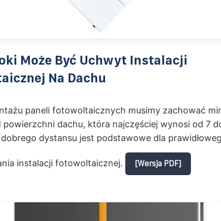
ki Może Być Uchwyt Instalacji
taicznej Na Dachu
tażu paneli fotowoltaicznych musimy zachować mi
 powierzchni dachu, która najczęściej wynosi od 7 d
dobrego dystansu jest podstawowe dla prawidłowe
ia instalacji fotowoltaicznej.
[Wersja PDF]