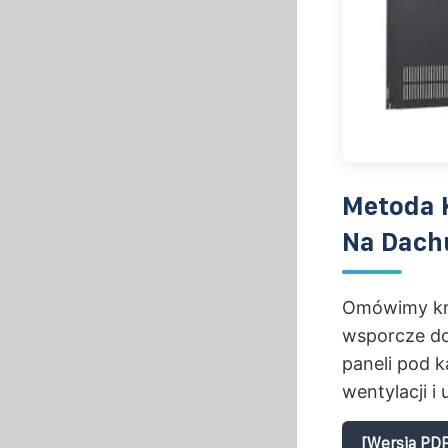
Metoda 
Na Dach
Omówimy kro
wsporcze do
paneli pod 
wentylacji i 
[Wersja PDF