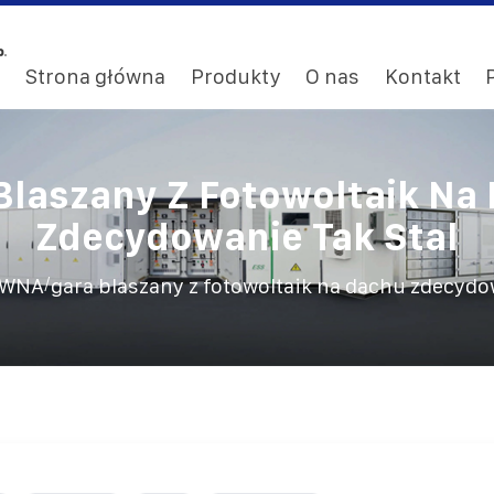
Strona główna
Produkty
O nas
Kontakt
Blaszany Z Fotowoltaik Na
Zdecydowanie Tak Stal
/
ÓWNA
gara blaszany z fotowoltaik na dachu zdecydow