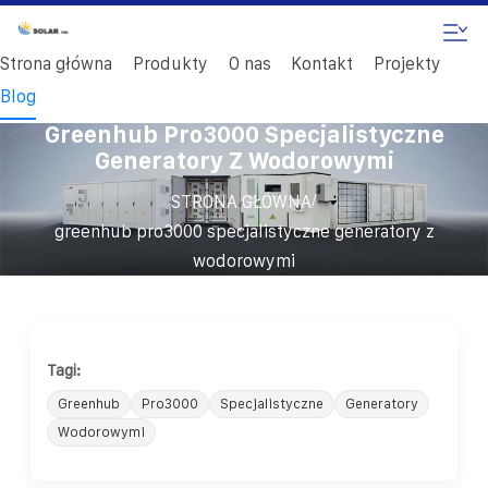
Strona główna
Produkty
O nas
Kontakt
Projekty
Blog
Greenhub Pro3000 Specjalistyczne
Generatory Z Wodorowymi
/
STRONA GŁÓWNA
greenhub pro3000 specjalistyczne generatory z
wodorowymi
Tagi:
Greenhub
Pro3000
Specjalistyczne
Generatory
Wodorowymi