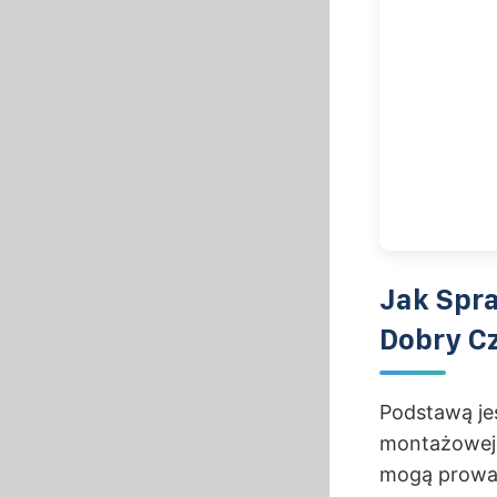
Jak Spra
Dobry Cz
Podstawą je
montażowej –
mogą prowad