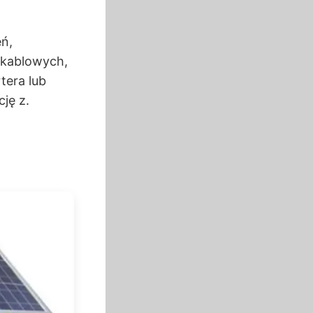
ń,
 kablowych,
tera lub
ję z.