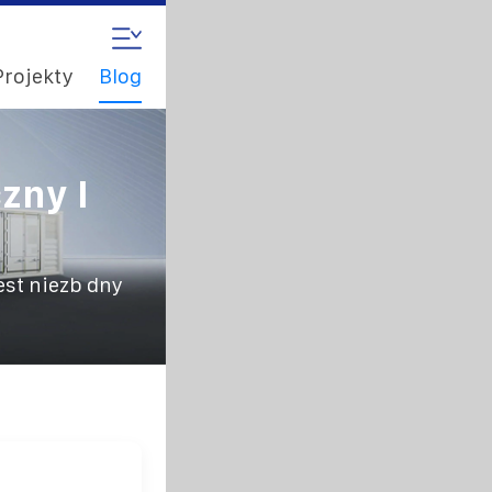
Projekty
Blog
zny I
jest niezb dny