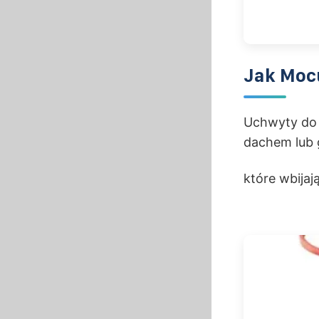
Jak Moc
Uchwyty do p
dachem lub 
które wbijaj