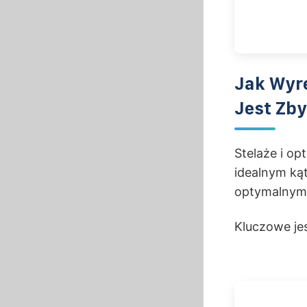
Jak Wyre
Jest Zby
Stelaże i op
idealnym kąt
optymalnym k
Kluczowe je