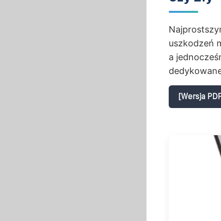
Najprostszy
uszkodzeń m
a jednocześn
dedykowaneg
[Wersja PDF