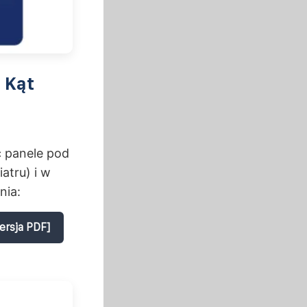
 Kąt
ć panele pod
atru) i w
nia:
ersja PDF]