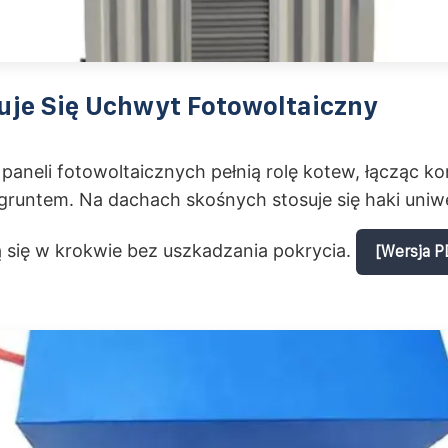
uje Się Uchwyt Fotowoltaiczny
aneli fotowoltaicznych pełnią rolę kotew, łącząc ko
gruntem. Na dachach skośnych stosuje się haki uniwe
ą się w krokwie bez uszkadzania pokrycia.
[Wersja P