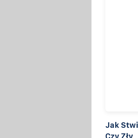
Jak Stwi
Czy Zły