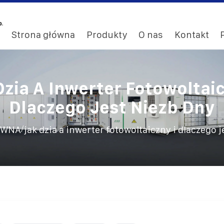
Strona główna
Produkty
O nas
Kontakt
Dzia A Inwerter Fotowoltaic
Dlaczego Jest Niezb Dny
/
ÓWNA
jak dzia a inwerter fotowoltaiczny i dlaczego 