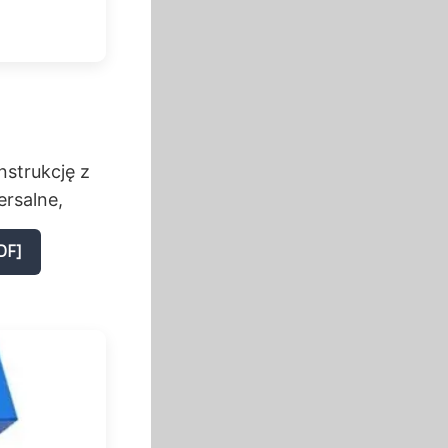
nstrukcję z
rsalne,
DF]