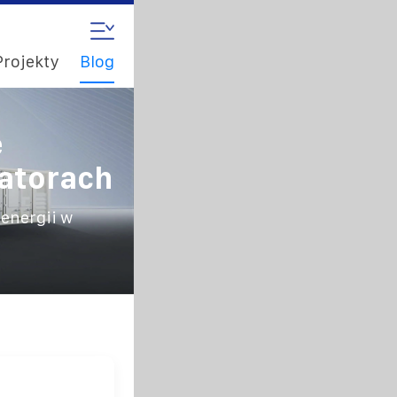
Projekty
Blog
e
atorach
energii w