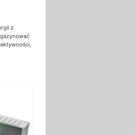
gii z
 magazynować
fektywności,