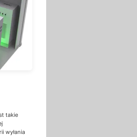
t takie
ej
ii wyłania