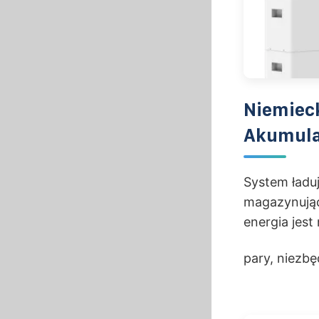
Niemiec
Akumula
System ładuj
magazynując
energia jes
pary, niezb