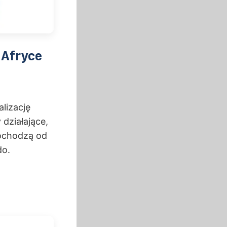
Afryce
lizację
działające,
ochodzą od
do.