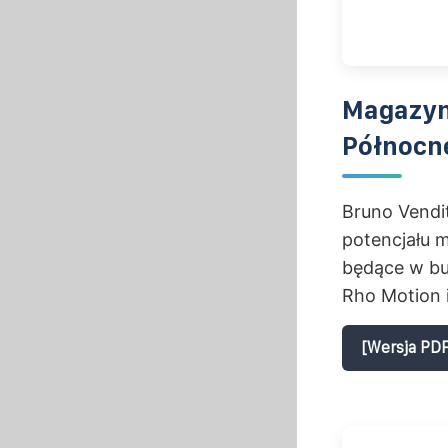
Magazyn
Północn
Bruno Vendit
potencjału m
będące w bu
Rho Motion 
[Wersja PDF