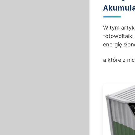
Akumula
W tym artyk
fotowoltaiki
energię słon
a które z ni