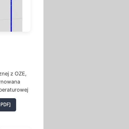
znej z OZE,
zynowana
peraturowej
 PDF]