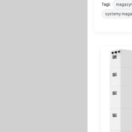
Tagi:
magazyn
systemy maga