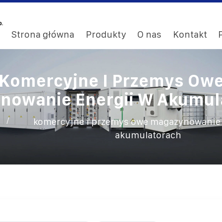
Strona główna
Produkty
O nas
Kontakt
Komercyjne I Przemys Ow
nowanie Energii W Akumul
/
komercyjne i przemys owe magazynowanie 
akumulatorach