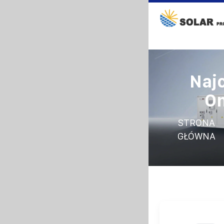
Naj
On
STRONA
GŁÓWNA