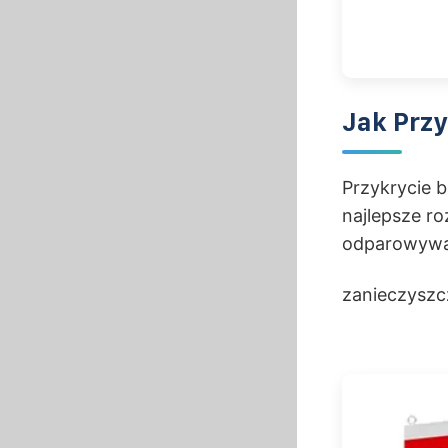
Jak Prz
Przykrycie b
najlepsze ro
odparowywan
zanieczyszc