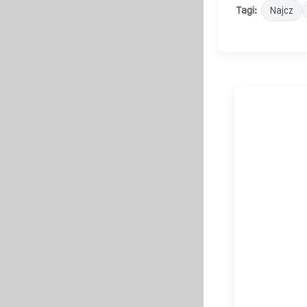
Tagi:
Najcz