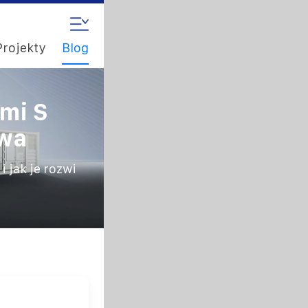
Projekty
Blog
mi S
ywa
 jak je rozwi