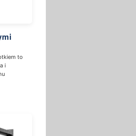
ymi
otkiem to
a i
nu