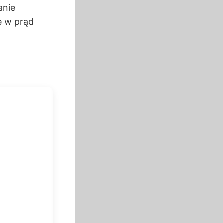
anie
e w prąd