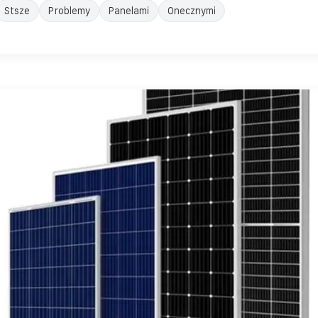
Stsze
Problemy
Panelami
Onecznymi