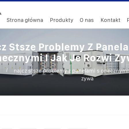
Strona główna
Produkty
O nas
Kontakt
cz Stsze Problemy Z Panela
ecznymi I Jak Je Rozwi Z
/
najcz stsze problemy z panelami s onecznymi i
zywa