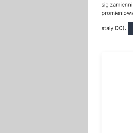
się zamienni
promieniowa
stały DC).