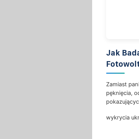
Jak Bad
Fotowol
Zamiast pani
pęknięcia, 
pokazującyc
wykrycia uk