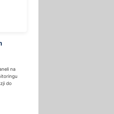
h
aneli na
itoringu
ji do