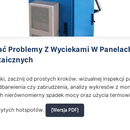
ać Problemy Z Wyciekami W Panelac
taicznych
ki, zacznij od prostych kroków: wizualnej inspekcji p
odbarwienia czy zabrudzenia, analizy wykresów z mon
h nierównomierny spadek mocy oraz użycia termowiz
rytych hotspotów.
[Wersja PDF]