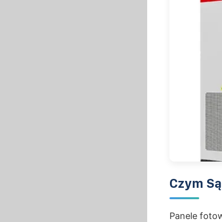
Czym Są 
Panele fotow