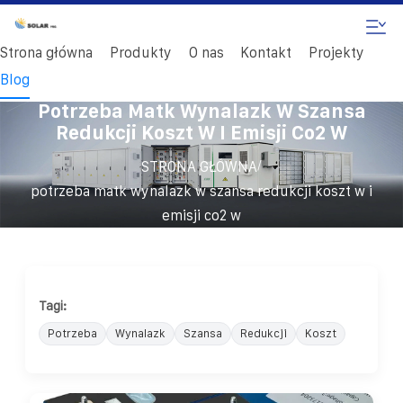
Strona główna
Produkty
O nas
Kontakt
Projekty
Blog
Potrzeba Matk Wynalazk W Szansa
Redukcji Koszt W I Emisji Co2 W
/
STRONA GŁÓWNA
potrzeba matk wynalazk w szansa redukcji koszt w i
emisji co2 w
Tagi:
Potrzeba
Wynalazk
Szansa
Redukcji
Koszt