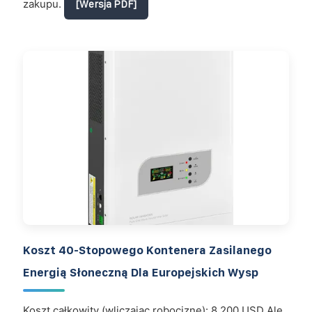
zakupu.
[Wersja PDF]
Koszt 40-Stopowego Kontenera Zasilanego
Energią Słoneczną Dla Europejskich Wysp
Koszt całkowity (wliczając robociznę): 8,200 USD Ale