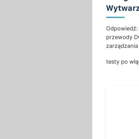
Wytwarz
Odpowiedź: 
przewody DC
zarządzania
testy po włą