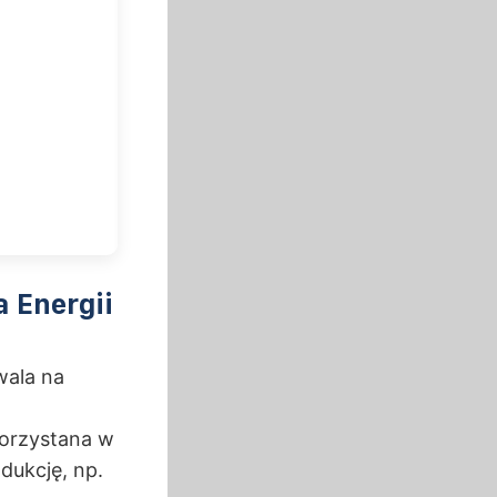
 Energii
wala na
korzystana w
dukcję, np.