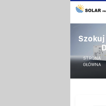
Szokuj
D
STRONA
GŁÓWNA