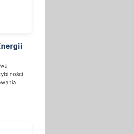
nergii
twa
ybilności
owania