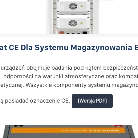
kat CE Dla Systemu Magazynowania E
a urządzeń obejmuje badania pod kątem bezpieczeńs
 odporności na warunki atmosferyczne oraz kompat
etycznej. Wszystkie komponenty systemu magazyn
zą posiadać oznaczenie CE.
[Wersja PDF]