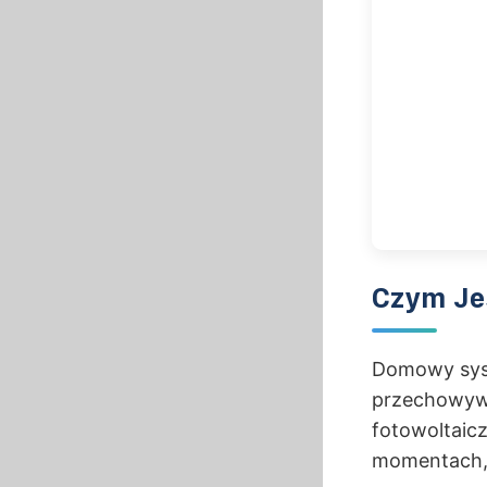
Czym Je
Domowy syst
przechowywa
fotowoltaic
momentach, 