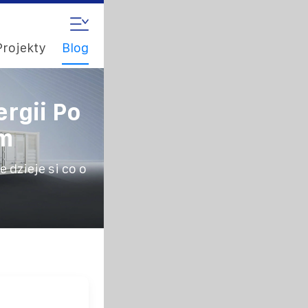
Projekty
Blog
rgii Po
ym
 dzieje si co o