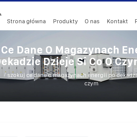
Strona główna
Produkty
O nas
Kontakt
 Ce Dane O Magazynach Ene
ekadzie Dzieje Si Co O Cz
/
szokuj ce dane o magazynach energii po dekadzie
czym