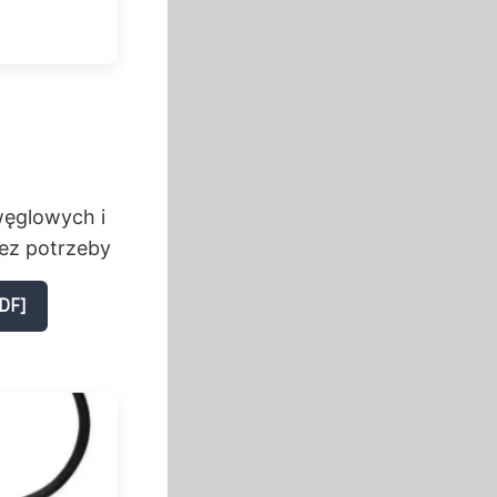
węglowych i
bez potrzeby
DF]