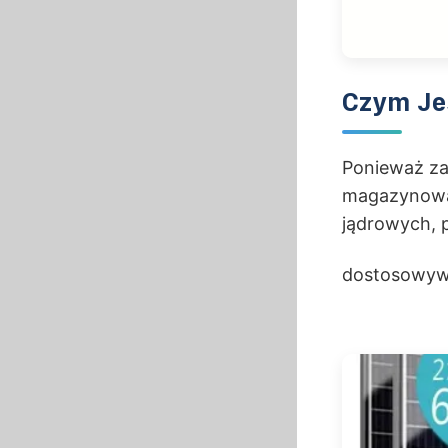
Czym Jes
Ponieważ za
magazynowan
jądrowych, p
dostosowywa