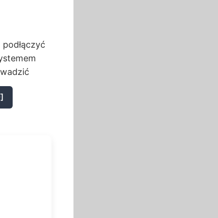
 podłączyć
systemem
owadzić
]