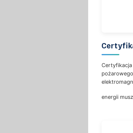
Certyfi
Certyfikacj
pożarowego,
elektromagn
energii mus