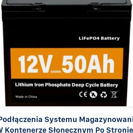
Podłączenia Systemu Magazynowan
W Kontenerze Słonecznym Po Stroni