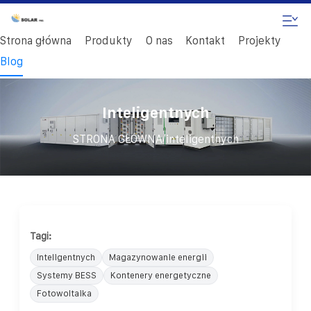
Strona główna
Produkty
O nas
Kontakt
Projekty
Blog
Inteligentnych
/
STRONA GŁÓWNA
inteligentnych
Tagi:
Inteligentnych
Magazynowanie energii
Systemy BESS
Kontenery energetyczne
Fotowoltaika