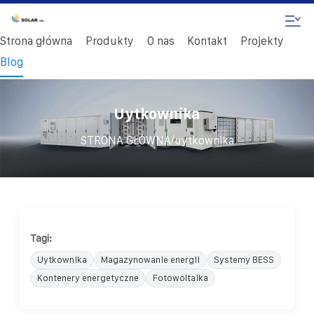
Strona główna
Produkty
O nas
Kontakt
Projekty
Blog
Uytkownika
/
STRONA GŁÓWNA
uytkownika
Tagi:
Uytkownika
Magazynowanie energii
Systemy BESS
Kontenery energetyczne
Fotowoltaika